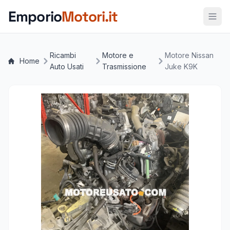
Vai al contenuto principale
Emporio
Motori.it
Ricambi
Motore e
Motore Nissan
Home
Auto Usati
Trasmissione
Juke K9K