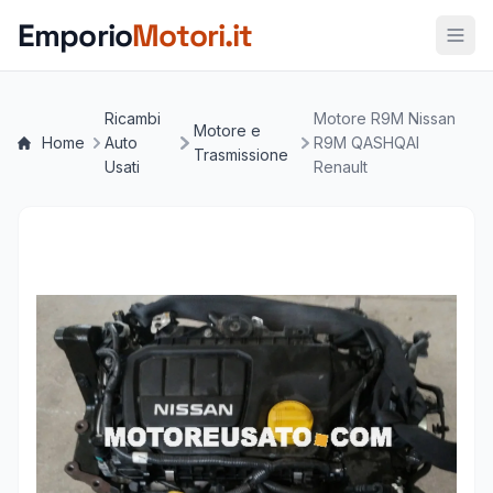
Vai al contenuto principale
Emporio
Motori.it
Ricambi
Motore R9M Nissan
Motore e
Home
Auto
R9M QASHQAI
Trasmissione
Usati
Renault