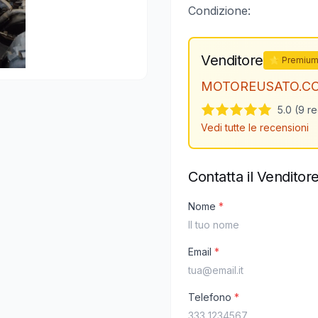
Condizione:
Venditore
⭐ Premiu
MOTOREUSATO.C
5.0 (9 r
Vedi tutte le recensioni
Contatta il Venditor
Nome
*
Email
*
Telefono
*