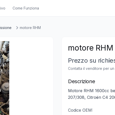
ivo
Come Funziona
issione
motore RHM
motore RHM
Prezzo su richie
Contatta il venditore per u
Descrizione
Motore RHM 1600cc ben
207/308, Citroën C4 200
Codice OEM: