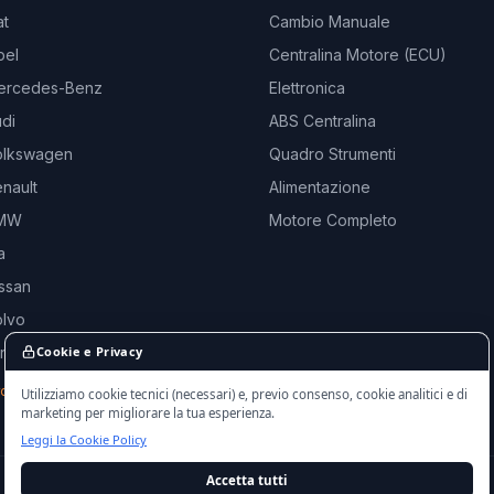
at
Cambio Manuale
pel
Centralina Motore (ECU)
ercedes-Benz
Elettronica
di
ABS Centralina
olkswagen
Quadro Strumenti
nault
Alimentazione
BMW
Motore Completo
a
ssan
olvo
and Rover
Cookie e Privacy
rche →
Utilizziamo cookie tecnici (necessari) e, previo consenso, cookie analitici e di
marketing per migliorare la tua esperienza.
Leggi la Cookie Policy
Accetta tutti