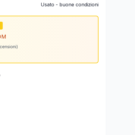
Usato - buone condizioni
m
OM
ecensioni)
e