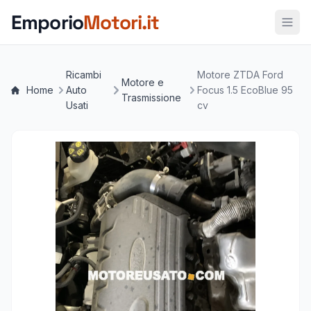
Vai al contenuto principale
Emporio
Motori.it
Ricambi
Motore ZTDA Ford
Motore e
Home
Auto
Focus 1.5 EcoBlue 95
Trasmissione
Usati
cv