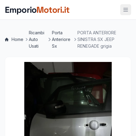
Vai al contenuto principale
Emporio
Motori.it
Ricambi
Porta
PORTA ANTERIORE
Home
Auto
Anteriore
SINISTRA SX JEEP
Usati
Sx
RENEGADE grigia