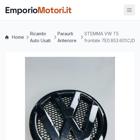
Vai al contenuto principale
Emporio
Motori.it
Ricambi
Paraurti
STEMMA VW T5
Home
Auto Usati
Anteriore
frontale 7E0.853.601.C/D