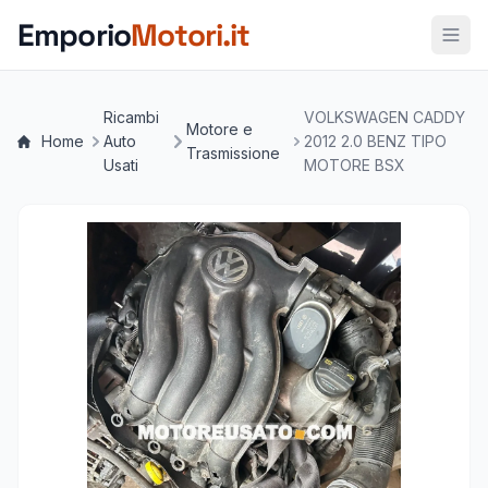
Vai al contenuto principale
Emporio
Motori.it
Ricambi
VOLKSWAGEN CADDY
Motore e
Home
Auto
2012 2.0 BENZ TIPO
Trasmissione
Usati
MOTORE BSX