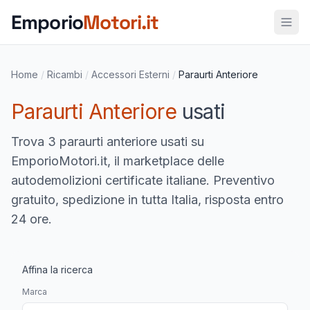
Vai al contenuto principale
Emporio
Motori.it
Home
/
Ricambi
/
Accessori Esterni
/
Paraurti Anteriore
Paraurti Anteriore
usati
Trova
3 paraurti anteriore usati
su
EmporioMotori.it, il marketplace delle
autodemolizioni certificate italiane. Preventivo
gratuito, spedizione in tutta Italia, risposta entro
24 ore.
Affina la ricerca
Marca