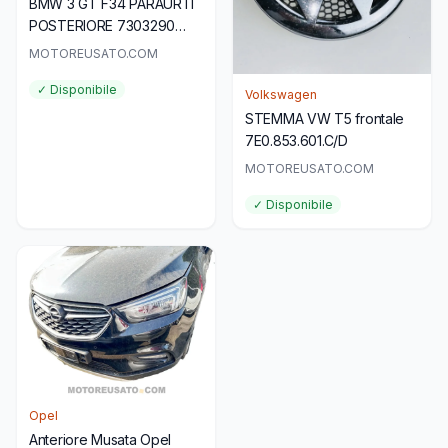
BMW 3 GT F34 PARAURTI
POSTERIORE 7303290
originale usato
MOTOREUSATO.COM
✓ Disponibile
Volkswagen
STEMMA VW T5 frontale
7E0.853.601.C/D
MOTOREUSATO.COM
✓ Disponibile
Opel
Anteriore Musata Opel