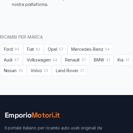
nostra piattaforma.
RICAMBI PER MARCA
Ford
Fiat
Opel
Mercedes-Benz
94
82
57
54
Audi
Volkswagen
Renault
BMW
Kia
47
44
37
31
31
Nissan
Volvo
Land Rover
26
23
21
Emporio
Motori.it
Il portale italiano per ricambi auto usati originali da