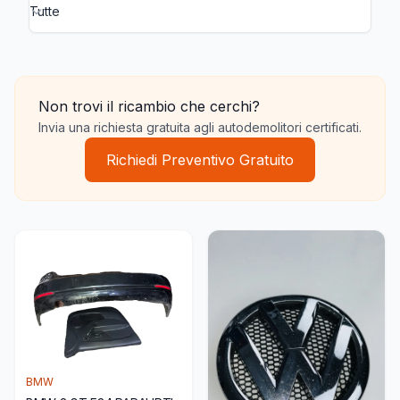
Paraurti Anteriore BMW
Paraurti Anteriore Opel
Paraurt
Non trovi il ricambio che cerchi?
Invia una richiesta gratuita agli autodemolitori certificati.
Richiedi Preventivo Gratuito
BMW