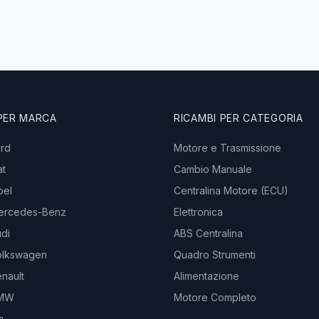
 PER MARCA
RICAMBI PER CATEGORIA
ord
Motore e Trasmissione
at
Cambio Manuale
pel
Centralina Motore (ECU)
ercedes-Benz
Elettronica
di
ABS Centralina
olkswagen
Quadro Strumenti
nault
Alimentazione
BMW
Motore Completo
a