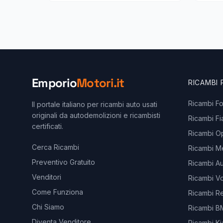
Emporio
Motori.it
RICAMBI
Ricambi F
Il portale italiano per ricambi auto usati
originali da autodemolizioni e ricambisti
Ricambi Fi
certificati.
Ricambi O
Cerca Ricambi
Ricambi M
Preventivo Gratuito
Ricambi Au
Venditori
Ricambi V
Come Funziona
Ricambi Re
Chi Siamo
Ricambi 
Diventa Venditore
Ricambi Ki