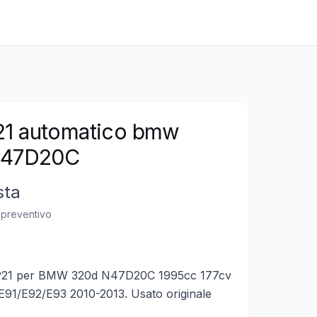
1 automatico bmw
N47D20C
sta
n preventivo
P21 per BMW 320d N47D20C 1995cc 177cv
/E91/E92/E93 2010-2013. Usato originale