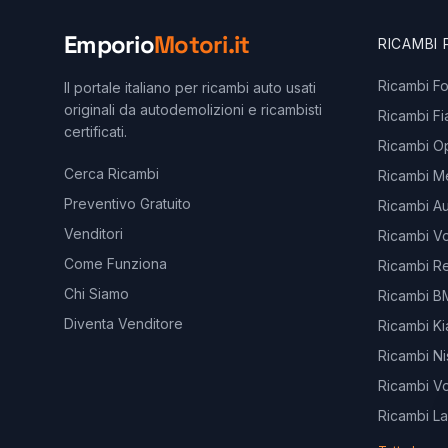
Emporio
Motori.it
RICAMBI
Ricambi F
Il portale italiano per ricambi auto usati
originali da autodemolizioni e ricambisti
Ricambi Fi
certificati.
Ricambi O
Cerca Ricambi
Ricambi M
Preventivo Gratuito
Ricambi Au
Venditori
Ricambi V
Come Funziona
Ricambi Re
Chi Siamo
Ricambi 
Diventa Venditore
Ricambi Ki
Ricambi Ni
Ricambi V
Ricambi L