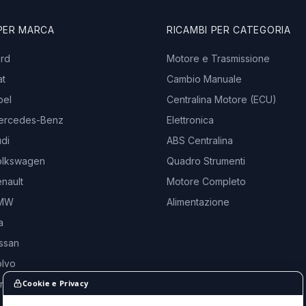
 PER MARCA
RICAMBI PER CATEGORIA
ord
Motore e Trasmissione
at
Cambio Manuale
pel
Centralina Motore (ECU)
ercedes-Benz
Elettronica
di
ABS Centralina
olkswagen
Quadro Strumenti
nault
Motore Completo
BMW
Alimentazione
a
ssan
olvo
and Rover
Cookie e Privacy