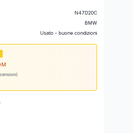
N47D20C
BMW
Usato - buone condizioni
m
OM
ecensioni)
e