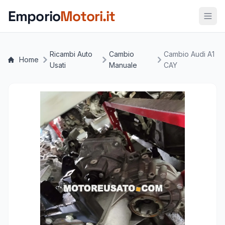
Vai al contenuto principale
Emporio
Motori.it
Ricambi Auto
Cambio
Cambio Audi A1
Home
Usati
Manuale
CAY