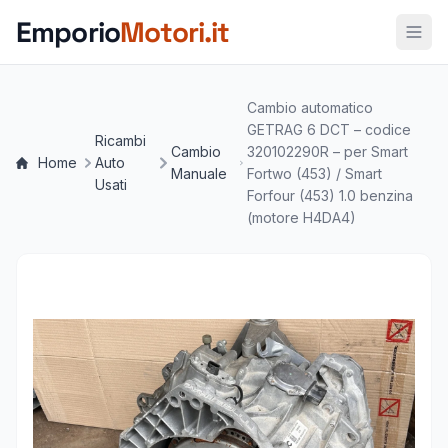
Vai al contenuto principale
Emporio
Motori.it
Cambio automatico
GETRAG 6 DCT – codice
Ricambi
Cambio
320102290R – per Smart
Home
Auto
Manuale
Fortwo (453) / Smart
Usati
Forfour (453) 1.0 benzina
(motore H4DA4)