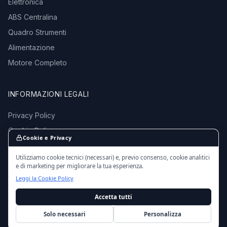
Elettronica
ABS Centralina
Quadro Strumenti
Alimentazione
Motore Completo
INFORMAZIONI LEGALI
Privacy Policy
Cookie Policy
Cookie e Privacy
Termini e Condizioni
Utilizziamo cookie tecnici (necessari) e, previo consenso, cookie analitici
e di marketing per migliorare la tua esperienza.
Leggi la Cookie Policy
Accetta tutti
© 2016 - 2026 EmporioMotori.it — Tutti i diritti riservati.
Ricambi auto usati da autodemolizioni certificate in Italia.
Solo necessari
Personalizza