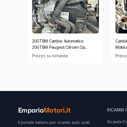
20GTBM Cambio Automatico
Cambi
20GTBM Peugeot Citroën Op...
Mokka
Prezzo su richiesta
Prezzo
Emporio
Motori.it
RICAMBI
Ricambi F
Il portale italiano per ricambi auto usati