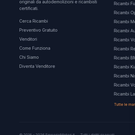
originali da autodemolizioni e ricambisti
Ricambi Fi
certificati.
Ricambi O
Cerca Ricambi
Ricambi M
Preventivo Gratuito
Ricambi Au
Venditori
Ricambi V
Come Funziona
Ricambi Re
Chi Siamo
Ricambi 
Diventa Venditore
Ricambi Ki
Ricambi Ni
Ricambi V
Ricambi L
Tutte le ma
© 2016 - 2026 EmporioMotori.it — Tutti i diritti riservati.