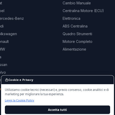
at
Cambio Manuale
pel
Centralina Motore (ECU)
ercedes-Benz
Elettronica
di
ABS Centralina
olkswagen
Quadro Strumenti
nault
Motore Completo
BMW
Alimentazione
a
ssan
olvo
and Rover
Cookie e Privacy
rche →
Utilizziamo cookie tecnici (necessari) e, previo consenso, cookie analitici e di
marketing per migliorare la tua esperienza.
Leggi la Cookie Policy
Accetta tutti