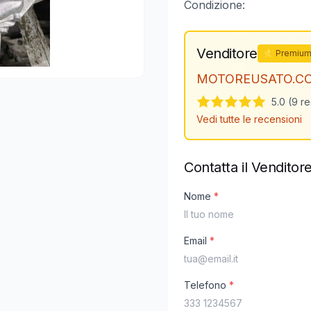
Condizione:
Venditore
⭐ Premiu
MOTOREUSATO.C
5.0 (9 r
Vedi tutte le recensioni
Contatta il Venditor
Nome
*
Email
*
Telefono
*