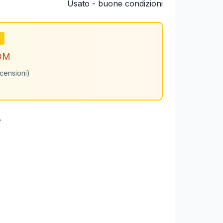
Usato - buone condizioni
m
OM
ecensioni)
e