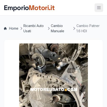
Vai al contenuto principale
Emporio
Motori.it
Ricambi Auto
Cambio
Cambio Patner
Home
Usati
Manuale
1.6 HDI