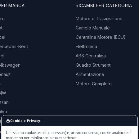
 PER MARCA
RICAMBI PER CATEGORIA
ord
Motore e Trasmissione
at
Cambio Manuale
pel
Centralina Motore (ECU)
ercedes-Benz
Elettronica
di
ABS Centralina
olkswagen
Quadro Strumenti
nault
Alimentazione
a
Motore Completo
BMW
ssan
olvo
and Rover
Cookie e Privacy
rche →
Utilizziamo cookie tecnici (necessari) e, previo consenso, cookie analitici e di
marketing per migliorare la tua esperienza.