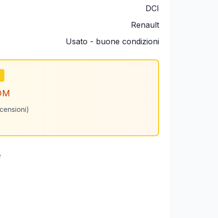
DCI
Renault
Usato - buone condizioni
m
OM
ecensioni)
e