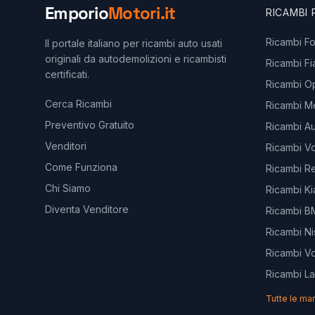
Emporio
Motori.it
RICAMBI
Ricambi F
Il portale italiano per ricambi auto usati
originali da autodemolizioni e ricambisti
Ricambi Fi
certificati.
Ricambi O
Cerca Ricambi
Ricambi M
Preventivo Gratuito
Ricambi Au
Venditori
Ricambi V
Come Funziona
Ricambi Re
Chi Siamo
Ricambi Ki
Diventa Venditore
Ricambi 
Ricambi Ni
Ricambi V
Ricambi L
Tutte le ma