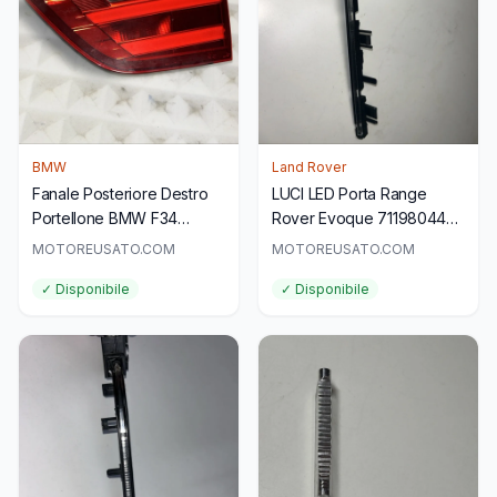
BMW
Land Rover
Fanale Posteriore Destro
LUCI LED Porta Range
Portellone BMW F34
Rover Evoque 711980440
7286034 Originale
156188071 Originale
MOTOREUSATO.COM
MOTOREUSATO.COM
✓ Disponibile
✓ Disponibile