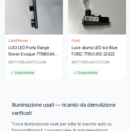
Land Rover
Ford
LUCI LED Porta Range
Luce diurna LED Ice Blue
Rover Evoque 711980440
FORD 7119.0.610 22423
156188041 Originale
MOTOREUSATO.COM
MOTOREUSATO.COM
✓ Disponibile
✓ Disponibile
Illuminazione usati — ricambi da demolizione
verificati
Trova
illuminazione usati
per tutte le marche auto su
EmporioMotori.it. La nostra rete di autodemolizioni