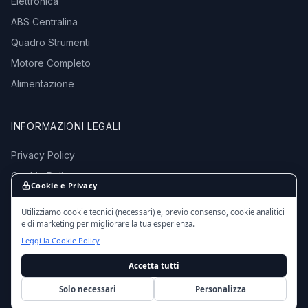
Elettronica
ABS Centralina
Quadro Strumenti
Motore Completo
Alimentazione
INFORMAZIONI LEGALI
Privacy Policy
Cookie Policy
Cookie e Privacy
Termini e Condizioni
Utilizziamo cookie tecnici (necessari) e, previo consenso, cookie analitici
e di marketing per migliorare la tua esperienza.
Leggi la Cookie Policy
Accetta tutti
© 2016 - 2026 EmporioMotori.it — Tutti i diritti riservati.
Ricambi auto usati da autodemolizioni certificate in Italia.
Solo necessari
Personalizza