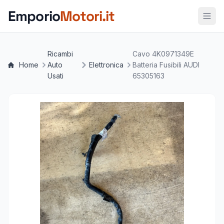
Vai al contenuto principale
Emporio
Motori.it
Ricambi
Cavo 4K0971349E
Home
Auto
Elettronica
Batteria Fusibili AUDI
Usati
65305163