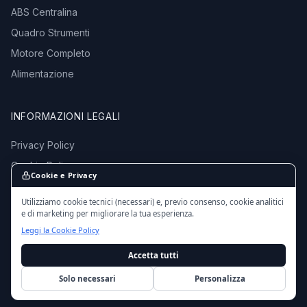
ABS Centralina
Quadro Strumenti
Motore Completo
Alimentazione
INFORMAZIONI LEGALI
Privacy Policy
Cookie Policy
Cookie e Privacy
Termini e Condizioni
Utilizziamo cookie tecnici (necessari) e, previo consenso, cookie analitici
e di marketing per migliorare la tua esperienza.
Leggi la Cookie Policy
Accetta tutti
© 2016 - 2026 EmporioMotori.it — Tutti i diritti riservati.
Ricambi auto usati da autodemolizioni certificate in Italia.
Solo necessari
Personalizza