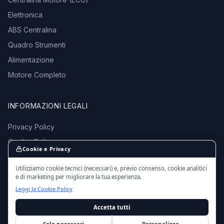
Elettronica
ABS Centralina
Quadro Strumenti
Alimentazione
Motore Completo
INFORMAZIONI LEGALI
Privacy Policy
Cookie Policy
Cookie e Privacy
Termini e Condizioni
Utilizziamo cookie tecnici (necessari) e, previo consenso, cookie analitici
e di marketing per migliorare la tua esperienza.
Leggi la Cookie Policy
Accetta tutti
© 2016 - 2026 EmporioMotori.it — Tutti i diritti riservati.
Ricambi auto usati da autodemolizioni certificate in Italia.