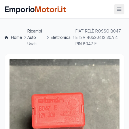
Vai al contenuto principale
Emporio
Motori.it
Ricambi
FIAT RELÈ ROSSO B047
Home
Auto
Elettronica
E 12V 46520412 30A 4
Usati
PIN B047 E