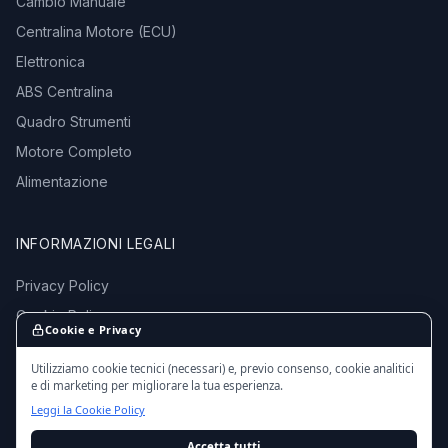
Cambio Manuale
Centralina Motore (ECU)
Elettronica
ABS Centralina
Quadro Strumenti
Motore Completo
Alimentazione
INFORMAZIONI LEGALI
Privacy Policy
Cookie Policy
Cookie e Privacy
Termini e Condizioni
Utilizziamo cookie tecnici (necessari) e, previo consenso, cookie analitici
e di marketing per migliorare la tua esperienza.
Leggi la Cookie Policy
Accetta tutti
© 2016 - 2026 EmporioMotori.it — Tutti i diritti riservati.