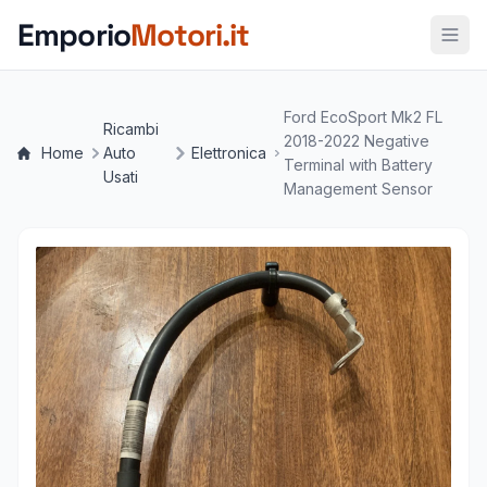
Vai al contenuto principale
Emporio
Motori.it
Ford EcoSport Mk2 FL
Ricambi
2018-2022 Negative
Home
Auto
Elettronica
Terminal with Battery
Usati
Management Sensor