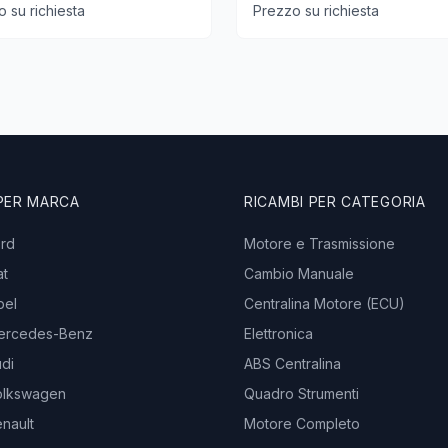
 su richiesta
Prezzo su richiesta
 PER MARCA
RICAMBI PER CATEGORIA
ord
Motore e Trasmissione
at
Cambio Manuale
pel
Centralina Motore (ECU)
ercedes-Benz
Elettronica
di
ABS Centralina
olkswagen
Quadro Strumenti
nault
Motore Completo