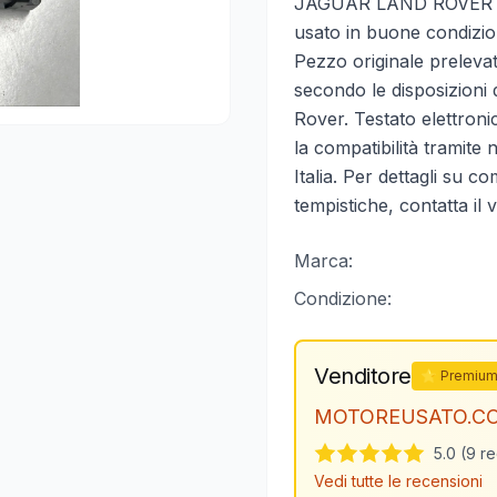
JAGUAR LAND ROVER — 
usato in buone condizion
Pezzo originale prelevat
secondo le disposizioni
Rover. Testato elettroni
la compatibilità tramite
Italia. Per dettagli su co
tempistiche, contatta il 
Marca:
Condizione:
Venditore
⭐ Premiu
MOTOREUSATO.C
5.0 (9 r
Vedi tutte le recensioni