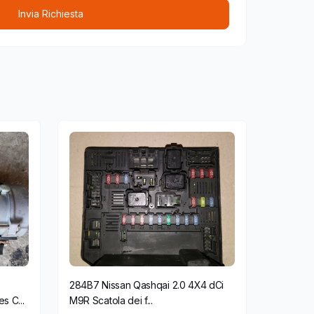
Invia Richiesta
284B7 Nissan Qashqai 2.0 4X4 dCi
 C...
M9R Scatola dei f...