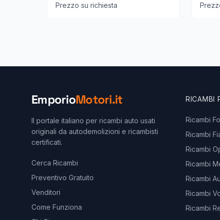
Prezzo su richiesta
Prezzo
Emporio
Motori.it
RICAMBI
Ricambi F
Il portale italiano per ricambi auto usati
originali da autodemolizioni e ricambisti
Ricambi Fi
certificati.
Ricambi O
Cerca Ricambi
Ricambi M
Preventivo Gratuito
Ricambi Au
Venditori
Ricambi V
Come Funziona
Ricambi Re