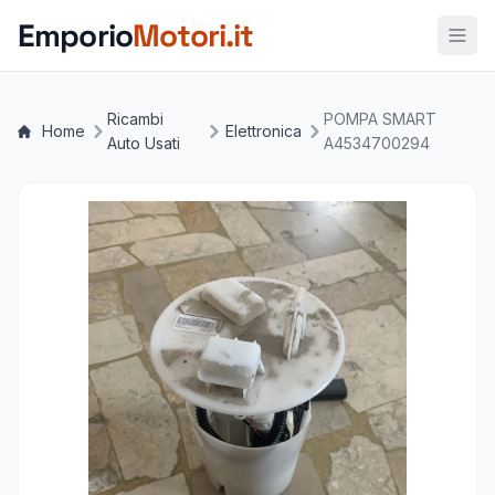
Vai al contenuto principale
Emporio
Motori.it
Ricambi
POMPA SMART
Home
Elettronica
Auto Usati
A4534700294