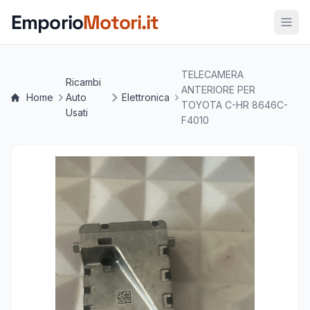
Vai al contenuto principale
Emporio
Motori.it
TELECAMERA
Ricambi
ANTERIORE PER
Home
Auto
Elettronica
TOYOTA C-HR 8646C-
Usati
F4010